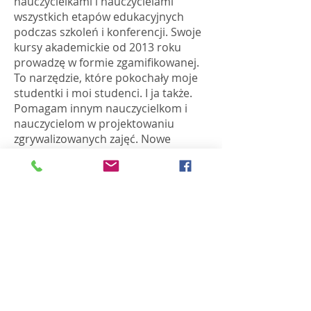
nauczycielkami i nauczycielami
wszystkich etapów edukacyjnych
podczas szkoleń i konferencji.​ Swoje
kursy akademickie od 2013 roku
prowadzę w formie zgamifikowanej.
To narzędzie, które pokochały moje
studentki i moi studenci. I ja także.
Pomagam innym nauczycielkom i
nauczycielom w projektowaniu
zgrywalizowanych zajęć. Nowe
technologie są dla mnie środkiem,
nie celem.
Naukowo przez ponad 20 lat
zajmowałam się taksonomią
prowadząc badania na Wydziale
Biologii Uniwersytetu Gdańskiego.
Od 2020 roku rozpoczęłam pracę na
Politechnice Gdańskiej podejmując
się zbudowania i prowadzenia
Centrum Nowoczesnej Edukacji,