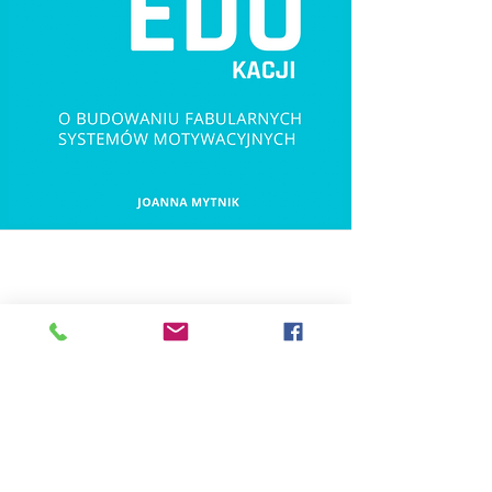
+48 502 494 189
joannamytnik1@gmail.com